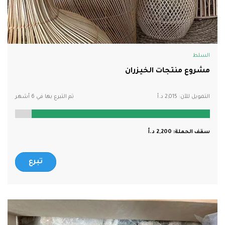
السلط
مشروع منتجات الخيزران
التمويل للآن:
2,015
تم التبرع بها في 6 أشهر
سقف الحملة:
2,200
تبرع