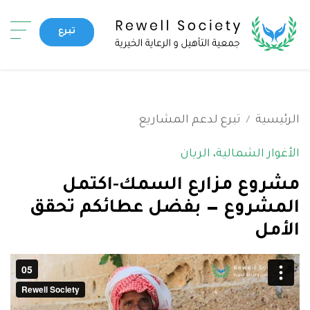
تجاوز
bile)
إلى
تبرع
المحتوى
القائمة الرئيسية
الرئيسي
من نحن
مجلس الإدارة
الرئيسية
تبرع لدعم المشاريع
تمويل حملة
شركاؤنا
الحملات المكتملة
الأغوار الشمالية، الريان
تاريخنا
برامجنا
شارك
مشروع مزارع السمك-اكتمل
المشروع — بفضل عطائكم تحقق
أخبارنا
الأمل
Top header menu
اتصل بنا